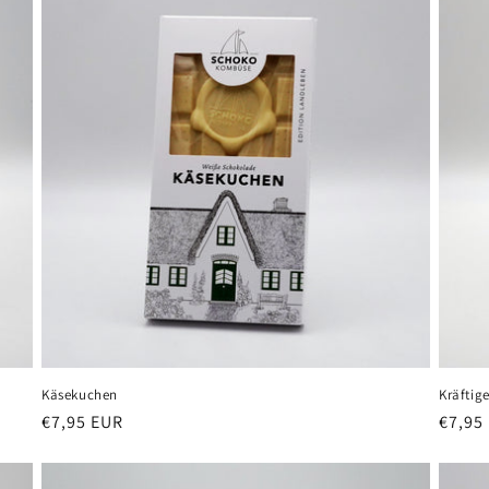
Käsekuchen
Kräftig
Normaler
€7,95 EUR
Norma
€7,95
Preis
Preis