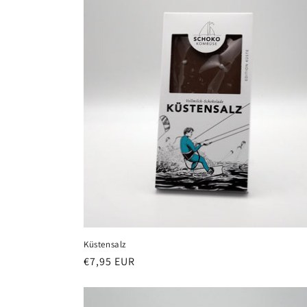
Küstensalz
Normaler
€7,95 EUR
Preis