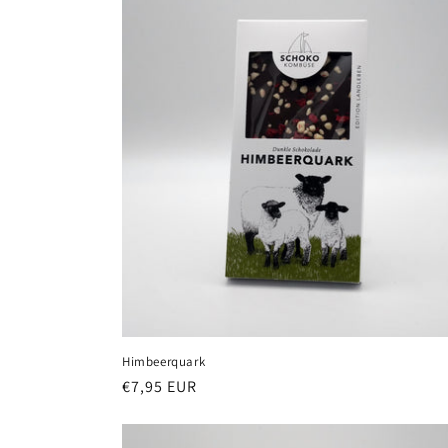
Himbeerquark
Normaler
€7,95 EUR
Preis