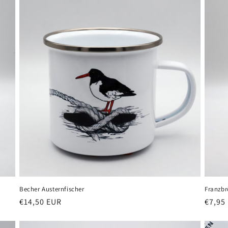
Becher Austernfischer
Franzbr
Normaler
€14,50 EUR
Norma
€7,95
Preis
Preis