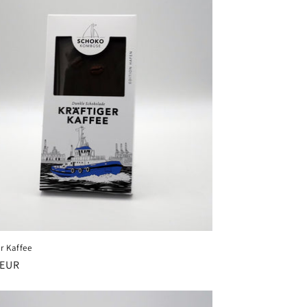
er Kaffee
ler
 EUR