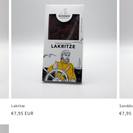
Lakritze
Sanddor
Normaler
€7,95 EUR
Norma
€7,95
Preis
Preis