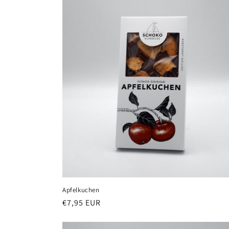
e
g
o
r
i
e
:
Apfelkuchen
Normaler
€7,95 EUR
Preis