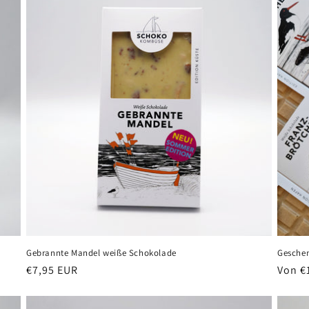
Gebrannte Mandel weiße Schokolade
Gesche
Normaler
€7,95 EUR
Norma
Von €
Preis
Preis