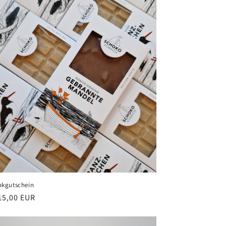
nkgutschein
ler
15,00 EUR