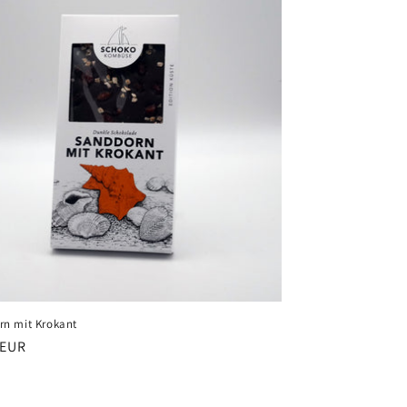
n mit Krokant
ler
 EUR