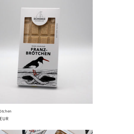
ötchen
ler
 EUR