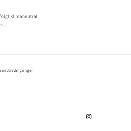
olgt klimaneutral.
e.
rsandbedingungen
Instagram